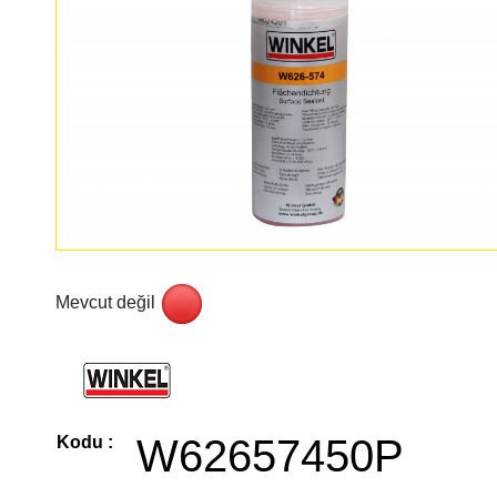
Mevcut değil
W62657450P
Kodu :