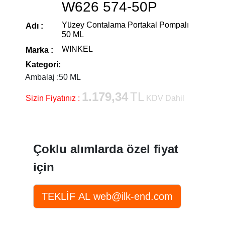
W626 574-50P
Yüzey Contalama Portakal Pompalı
Adı :
50 ML
WINKEL
Marka :
Kategori:
Ambalaj :
50 ML
1.179,34
TL
Sizin Fiyatınız :
KDV Dahil
Çoklu alımlarda özel fiyat
için