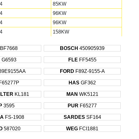
4
85KW
4
96KW
4
96KW
4
158KW
rası
85KW
BF7668
BOSCH
450905939
7
147KW
7
A
G6593
175KW
FLE
FF5455
2
203KW
89E9155AA
FORD
F89Z-9155-A
7
219KW
F65277P
HAS
GF362
7
291KW
ILTER
KL181
MAN
WK5121
rası
175KW
P
3595
PUR
F65277
rası
219KW
rası
306KW
A
FS-1908
SARDES
SF164
rası
283KW
O
587020
WEG
FCI1881
rası
375KW