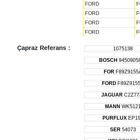
FORD
F
FORD
F
FORD
F
FORD
F
FORD
T
Çapraz Referans :
1075138
JAGUAR
S
JAGUAR
BOSCH
9450905
S
JAGUAR
S
FOR
F89Z9155
JAGUAR
S
FORD
F89Z915
JAGUAR
S
JAGUAR
C2Z77
JAGUAR
X
MANN
WK512
JAGUAR
X
JAGUAR
X
PURFLUX
EP1
JAGUAR
X
SER
54073
JAGUAR
X