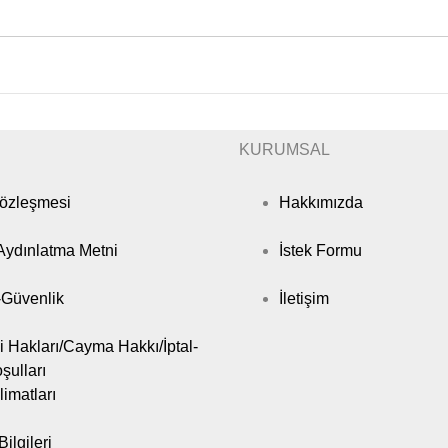
KURUMSAL
Sözleşmesi
Hakkımızda
ydınlatma Metni
İstek Formu
k-Güvenlik
İletişim
i Hakları/Cayma Hakkı/İptal-
şulları
limatları
ilgileri