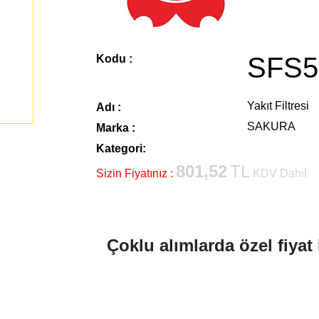
SFS5
Kodu :
Yakıt Filtresi
Adı :
SAKURA
Marka :
Kategori:
801,52
TL
Sizin Fiyatınız :
KDV Dahil
Çoklu alımlarda özel fiyat 