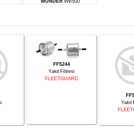
WUNDER
WB500
FF5244
Yakıt Filtresi
FLEETGUARD
FF
i
Yakıt 
FLEE