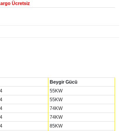
Kargo Ücretsiz
Beygir Gücü
4
55KW
4
55KW
4
74KW
4
74KW
4
85KW