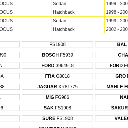
OCUS
Sedan
1999 - 200
OCUS
Hatchback
1998 - 200
OCUS
Sedan
1999 - 200
OCUS
Hatchback
2002 - 200
OURNEO
MPV
2002 - Son
FS1908
BAL
 TYPE
Sedan
2002 - 200
890
 TYPE
BOSCH
Sedan
F5939
1999 - 200
CH
 TYPE
Sedan
1999 - 200
A
FORD
3964918
FORD
F
 TYPE
Sedan
2002 - 200
5A
FRA
G8018
GRO
 TYPE
Sedan
2002 - 200
38
JAGUAR
XR81775
MAHLE F
F
Sedan
2008 - Son
1
MIG
FG986
NA
F
Sedan
2008 - Son
F
Sedan
2008 - Son
96
SAK
FS1908
SAKUR
F
Sedan
2009 - Son
SURE
FS1908
VALE
F
Sedan
2009 - Son