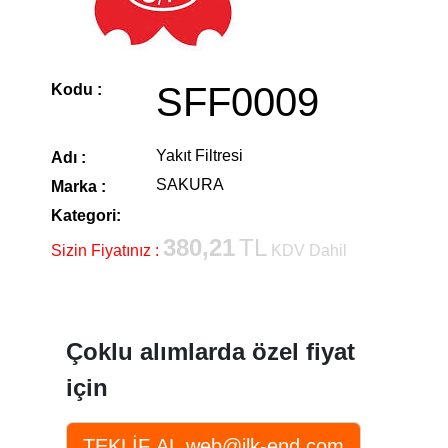
SFF0009
Kodu :
Yakıt Filtresi
Adı :
SAKURA
Marka :
Kategori:
380,21
TL
Sizin Fiyatınız :
KDV Dahil
Çoklu alımlarda özel fiyat
için