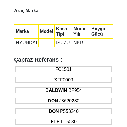
Araç Marka :
Kasa
Model
Beygir
Marka
Model
Tipi
Yılı
Gücü
HYUNDAI
ISUZU
NKR
Çapraz Referans :
FC1501
SFF0009
BALDWIN
BF954
DON
J8620230
DON
P553240
FLE
FF5030