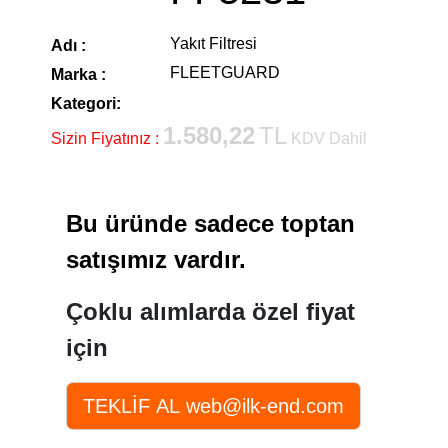
Yakıt Filtresi
Adı :
FLEETGUARD
Marka :
Kategori:
1.580,22
TL
Sizin Fiyatınız :
KDV Dahil
Bu üründe sadece toptan
satışımız vardır.
Çoklu alımlarda özel fiyat
için