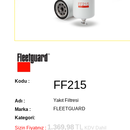
FF215
Kodu :
Yakıt Filtresi
Adı :
FLEETGUARD
Marka :
Kategori:
1.369,98
TL
Sizin Fiyatınız :
KDV Dahil