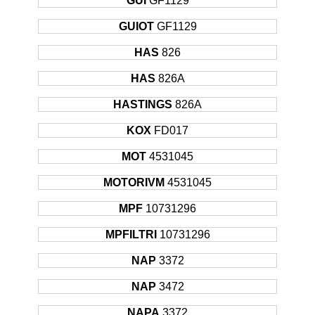
GUI
GF1129
GUIOT
GF1129
HAS
826
HAS
826A
HASTINGS
826A
KOX
FD017
MOT
4531045
MOTORIVM
4531045
MPF
10731296
MPFILTRI
10731296
NAP
3372
NAP
3472
NAPA
3372