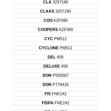
CLA
3257190
CLAAS
3257190
COO
AZF090
COOPERS
AZF090
CYC
PM512
CYCLONE
PM512
DEL
458
DELUXE
458
DON
P550587
DON
P779416
FIS
FNE242
FISPA
FNE242