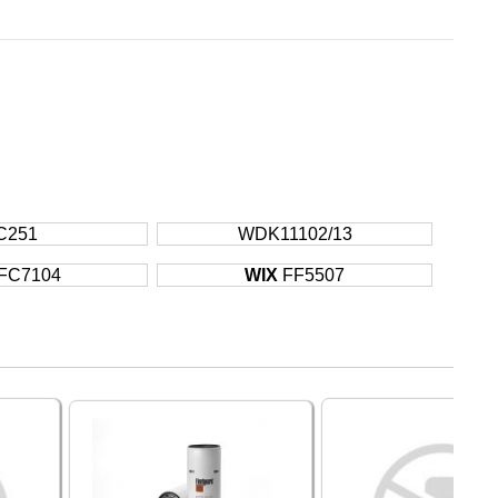
C251
WDK11102/13
FC7104
WIX
FF5507