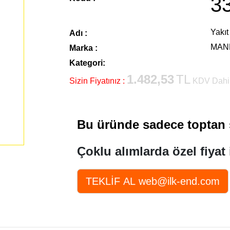
3
Yakıt 
Adı :
MAN
Marka :
Kategori:
1.482,53
TL
Sizin Fiyatınız :
KDV Dahi
Bu üründe sadece toptan s
Çoklu alımlarda özel fiyat 