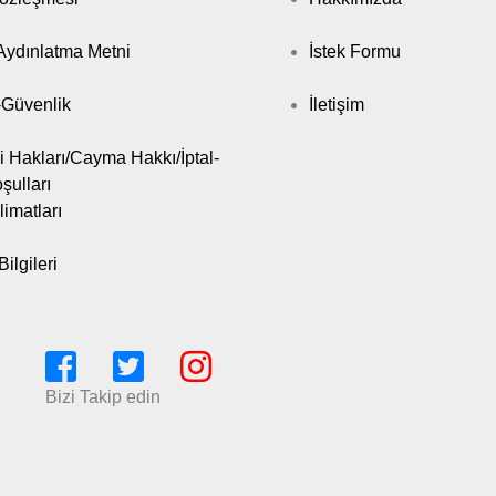
ydınlatma Metni
İstek Formu
k-Güvenlik
İletişim
i Hakları/Cayma Hakkı/İptal-
şulları
limatları
ilgileri
Bizi Takip edin