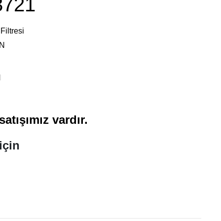
3721
Filtresi
N
l
atışımız vardır.
için