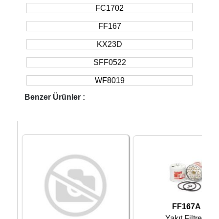
FC1702
FF167
KX23D
SFF0522
WF8019
Benzer Ürünler :
FF167A
Yakıt Filtresi