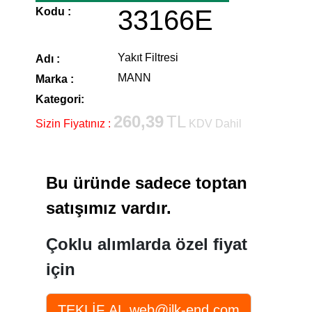
33166E
Kodu :
Yakıt Filtresi
Adı :
MANN
Marka :
Kategori:
260,39
TL
Sizin Fiyatınız :
KDV Dahil
Bu üründe sadece toptan
satışımız vardır.
Çoklu alımlarda özel fiyat
için