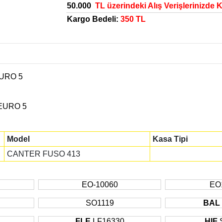
50.000
TL üzerindeki Alış Verişlerinizde 
Kargo Bedeli:
350 TL
URO 5
EURO 5
Model
Kasa Tipi
CANTER FUSO 413
EO-10060
EO
SO1119
BAL
FLE
LF16330
HIF