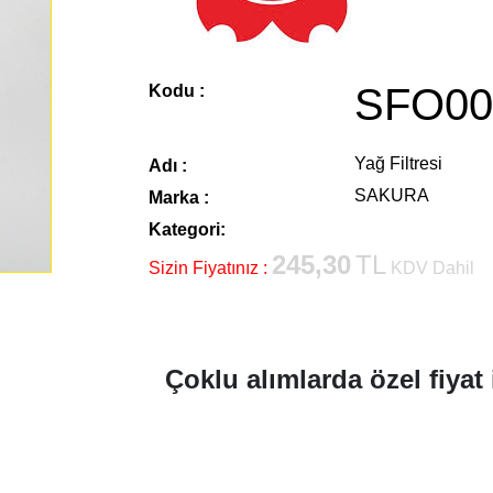
SFO00
Kodu :
Yağ Filtresi
Adı :
SAKURA
Marka :
Kategori:
245,30
TL
Sizin Fiyatınız :
KDV Dahil
Çoklu alımlarda özel fiyat 