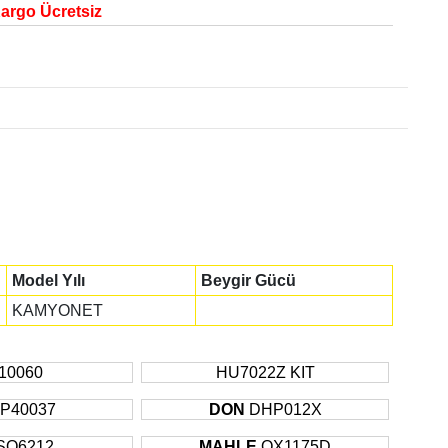
Kargo Ücretsiz
Model Yılı
Beygir Gücü
KAMYONET
10060
HU7022Z KIT
P40037
DON
DHP012X
SO6212
MAHLE
OX1175D