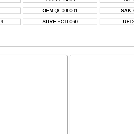
1
OEM
QC000001
SAK
89
SURE
EO10060
UFI