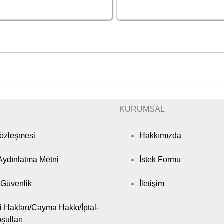
KURUMSAL
Sözleşmesi
Hakkımızda
ydınlatma Metni
İstek Formu
k-Güvenlik
İletişim
i Hakları/Cayma Hakkı/İptal-
şulları