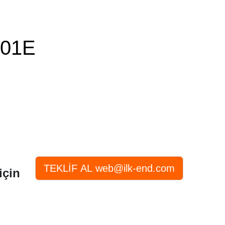
01E
için