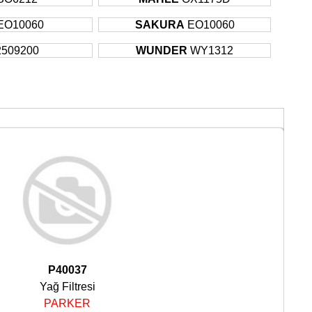
EO10060
SAKURA
EO10060
2509200
WUNDER
WY1312
P40037
Yağ Filtresi
PARKER