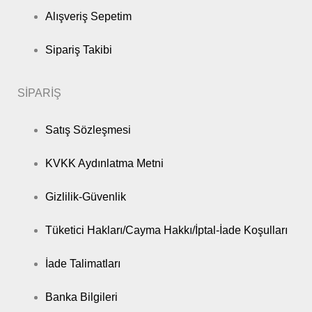
AUDI
A4
Sedan
103KW
2008
Alışveriş Sepetim
2006 -
AUDI
A4
Sedan
171KW
2008
Sipariş Takibi
1997 -
AUDI
A6
Sedan
110KW
2005
SİPARİŞ
2000 -
AUDI
A6
Sedan
132KW
2005
Satış Sözleşmesi
2000 -
AUDI
A8
Sedan
132KW
2002
KVKK Aydınlatma Metni
2000 -
AUDI
A8
Sedan
132KW
2002
Gizlilik-Güvenlik
2001 -
SKODA
SUPERB
Sedan
114KW
2003
Tüketici Hakları/Cayma Hakkı/İptal-İade Koşulları
2003 -
SKODA
SUPERB
Sedan
120KW
2008
İade Talimatları
1996 -
VOLKSWAGEN
PASSAT
Sedan
74KW
2000
Banka Bilgileri
1996 -
VOLKSWAGEN
PASSAT
Sedan
110KW