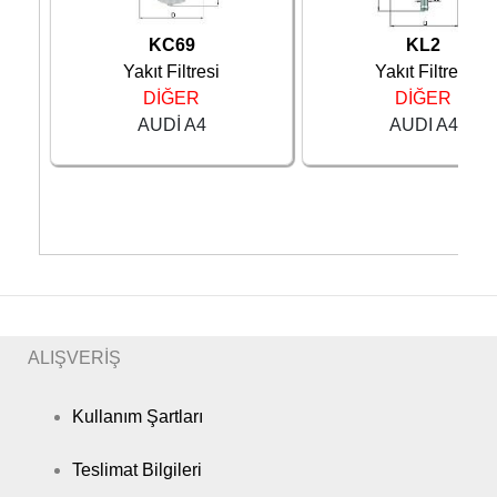
2004 -
AUDI
A4
Sedan
120KW
2008
KC69
KL2
2004 -
AUDI
A4
Sedan
85KW
Yakıt Filtresi
Yakıt Filtresi
2008
DİĞER
DİĞER
2004 -
AUDI
A4
Sedan
100KW
AUDİ A4
AUDI A4
2008
2004 -
AUDI
A4
Sedan
147KW
2008
2004 -
AUDI
A4
Sedan
150KW
2008
2005 -
AUDI
A4
Sedan
120KW
2008
2005 -
AUDI
A4
Sedan
188KW
2008
ALIŞVERİŞ
2005 -
AUDI
A4
Sedan
188KW
2008
Kullanım Şartları
2005 -
AUDI
A4
Sedan
309KW
2008
Teslimat Bilgileri
2006 -