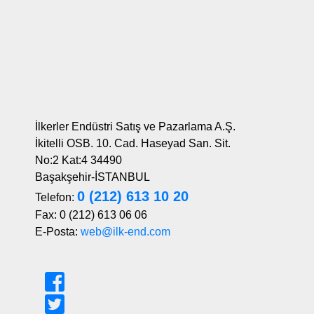
2000
2000 -
VOLKSWAGEN
PASSAT
Sedan
110KW
2005
2000 -
VOLKSWAGEN
PASSAT
Sedan
110KW
2005
2003 -
VOLKSWAGEN
PASSAT
Sedan
132KW
2005
2003 -
İlkerler Endüstri Satış ve Pazarlama A.Ş.
VOLKSWAGEN
PASSAT
Sedan
120KW
2005
İkitelli OSB. 10. Cad. Haseyad San. Sit.
No:2 Kat:4 34490
Başakşehir-İSTANBUL
0 (212) 613 10 20
Telefon:
Fax: 0 (212) 613 06 06
E-Posta:
web@ilk-end.com