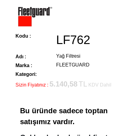
LF762
Kodu :
Yağ Filtresi
Adı :
FLEETGUARD
Marka :
Kategori:
5.140,58
TL
Sizin Fiyatınız :
KDV Dahil
Bu üründe sadece toptan
satışımız vardır.