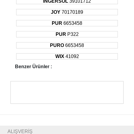
INGERSOL
39101712
JOY
70170189
PUR
6653458
PUR
P322
PURO
6653458
WIX
41092
Benzer Ürünler :
ALIŞVERİŞ