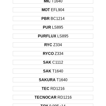
MIC
T1640
MOT
EFL904
PBR
BC1214
PUR
LS895
PURFLUX
LS895
RYC
Z334
RYCO
Z334
SAK
C1112
SAK
T1640
SAKURA
T1640
TEC
RD1216
TECNOCAR
RD1216