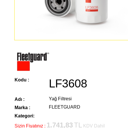
LF3608
Kodu :
Yağ Filtresi
Adı :
FLEETGUARD
Marka :
Kategori:
1.741,83
TL
Sizin Fiyatınız :
KDV Dahil