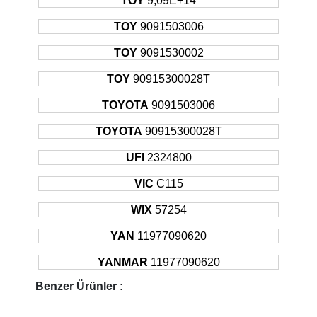
TOY
9,09E+14
TOY
9091503006
TOY
9091530002
TOY
90915300028T
TOYOTA
9091503006
TOYOTA
90915300028T
UFI
2324800
VIC
C115
WIX
57254
YAN
11977090620
YANMAR
11977090620
Benzer Ürünler :