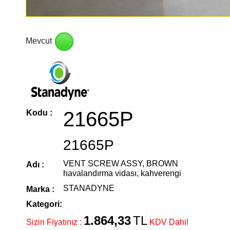
Mevcut
21665P
Kodu :
21665P
VENT SCREW ASSY, BROWN
Adı :
havalandırma vidası, kahverengi
STANADYNE
Marka :
Kategori:
1.864,33
TL
Sizin Fiyatınız :
KDV Dahil