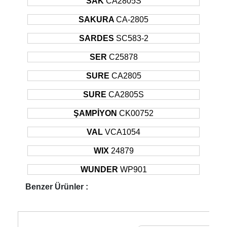
SAK
CA2805S
2005 -
HYUNDAI
GETZ
Hatchback
81KW
2009
SAKURA
CA-2805
2007 -
HYUNDAI
İ30
Sedan
77KW
2012
SARDES
SC583-2
2009 -
SER
C25878
HYUNDAI
İ30
Sedan
80KW
2012
SURE
CA2805
2006 -
HYUNDAI
SONATA
Sedan
100KW
Sonrası
SURE
CA2805S
2005 -
HYUNDAI
SONATA
Sedan
171KW
Sonrası
ŞAMPİYON
CK00752
VAL
VCA1054
WIX
24879
WUNDER
WP901
Benzer Ürünler :