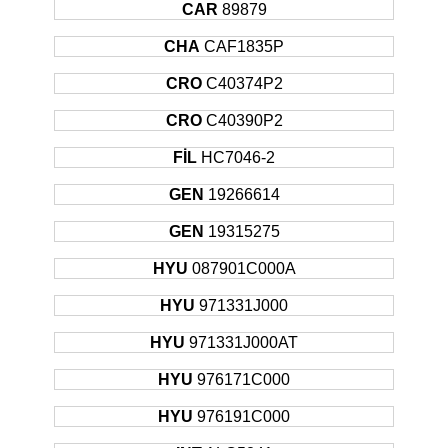
CAR
89879
2002 -
HYUNDAI
ACCENT
Hatchback
77KW
2005
CHA
CAF1835P
2002 -
HYUNDAI
ACCENT
Sedan
77KW
CRO
C40374P2
2005
2005 -
CRO
C40390P2
HYUNDAI
ACCENT
Hatchback
71KW
2010
FİL
HC7046-2
2005 -
HYUNDAI
ACCENT
Sedan
71KW
2010
GEN
19266614
2002 -
HYUNDAI
ACCENT
Sedan
60KW
GEN
19315275
2005
2002 -
HYU
087901C000A
HYUNDAI
ACCENT
Hatchback
60KW
2005
HYU
971331J000
2005 -
HYUNDAI
ACCENT
Hatchback
81KW
2010
HYU
971331J000AT
2005 -
HYUNDAI
ACCENT
Sedan
81KW
HYU
976171C000
2010
2005 -
HYU
976191C000
HYUNDAI
ACCENT
Hatchback
82KW
2010