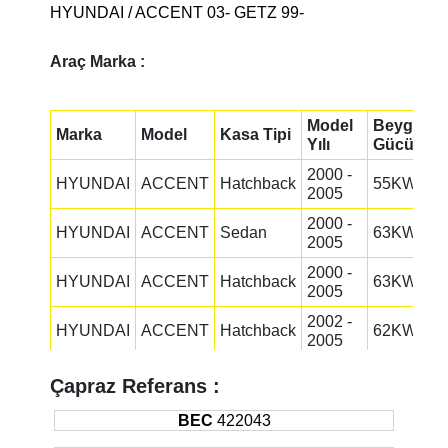
HYUNDAI / ACCENT 03- GETZ 99-
Araç Marka :
Model
Beygir
Marka
Model
Kasa Tipi
Yılı
Gücü
2000 -
HYUNDAI
ACCENT
Hatchback
55KW
2005
2000 -
HYUNDAI
ACCENT
Sedan
63KW
2005
2000 -
HYUNDAI
ACCENT
Hatchback
63KW
2005
2002 -
HYUNDAI
ACCENT
Hatchback
62KW
2005
2000 -
HYUNDAI
ACCENT
Sedan
66KW
Çapraz Referans :
2005
2000 -
BEC
422043
HYUNDAI
ACCENT
Hatchback
75KW
2005