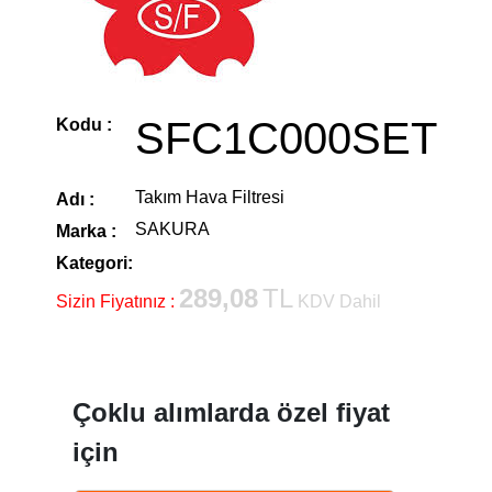
SFC1C000SET
Kodu :
Takım Hava Filtresi
Adı :
SAKURA
Marka :
Kategori:
289,08
TL
Sizin Fiyatınız :
KDV Dahil
Çoklu alımlarda özel fiyat
için