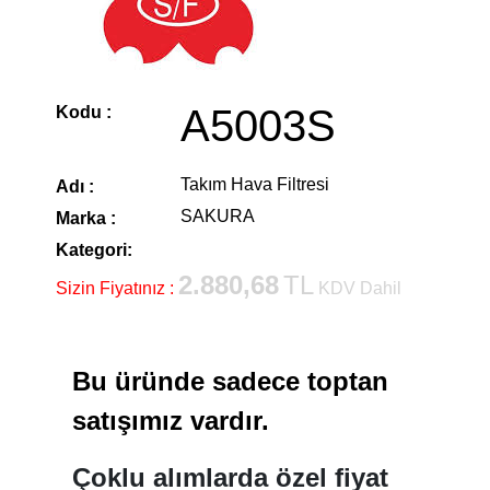
A5003S
Kodu :
Takım Hava Filtresi
Adı :
SAKURA
Marka :
Kategori:
2.880,68
TL
Sizin Fiyatınız :
KDV Dahil
Bu üründe sadece toptan
satışımız vardır.
Çoklu alımlarda özel fiyat