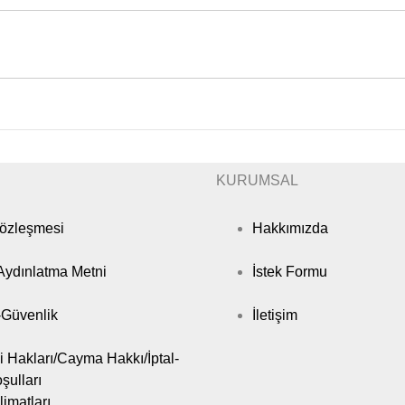
KURUMSAL
Sözleşmesi
Hakkımızda
ydınlatma Metni
İstek Formu
k-Güvenlik
İletişim
i Hakları/Cayma Hakkı/İptal-
şulları
limatları