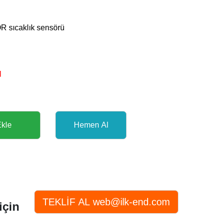
ıcaklık sensörü
l
için