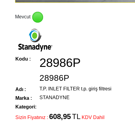
Mevcut
28986P
Kodu :
28986P
T.P. INLET FILTER t.p. giriş filtresi
Adı :
STANADYNE
Marka :
Kategori:
608,95
TL
Sizin Fiyatınız :
KDV Dahil