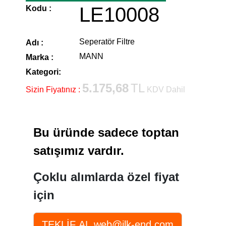
LE10008
Kodu :
Seperatör Filtre
Adı :
MANN
Marka :
Kategori:
5.175,68
TL
Sizin Fiyatınız :
KDV Dahil
Bu üründe sadece toptan
satışımız vardır.
Çoklu alımlarda özel fiyat
için