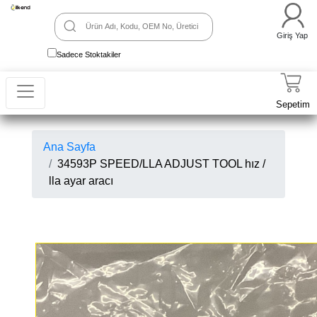
Giriş Yap
Sadece Stoktakiler
Sepetim
Ana Sayfa
34593P SPEED/LLA ADJUST TOOL hız /
lla ayar aracı