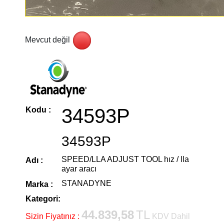
Mevcut değil
34593P
Kodu :
34593P
SPEED/LLA ADJUST TOOL hız / lla
Adı :
ayar aracı
STANADYNE
Marka :
Kategori:
44.839,58
TL
Sizin Fiyatınız :
KDV Dahil