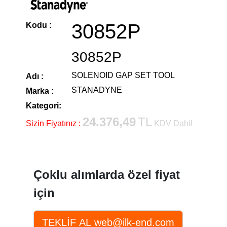
30852P
Kodu :
30852P
SOLENOID GAP SET TOOL
Adı :
STANADYNE
Marka :
Kategori:
24.376,49
TL
Sizin Fiyatınız :
KDV Dahil
Çoklu alımlarda özel fiyat
için