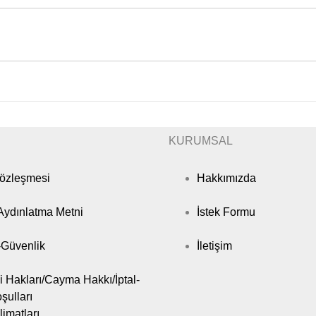
KURUMSAL
Sözleşmesi
Hakkımızda
ydınlatma Metni
İstek Formu
k-Güvenlik
İletişim
i Hakları/Cayma Hakkı/İptal-
şulları
limatları