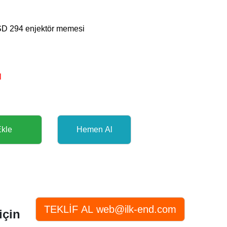
 294 enjektör memesi
l
için