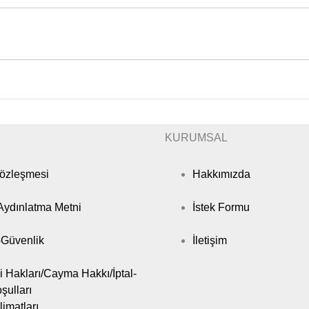
KURUMSAL
Sözleşmesi
Hakkımızda
ydınlatma Metni
İstek Formu
k-Güvenlik
İletişim
i Hakları/Cayma Hakkı/İptal-
şulları
limatları