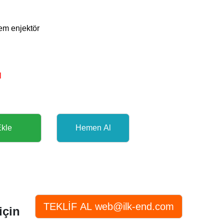
m enjektör
l
için