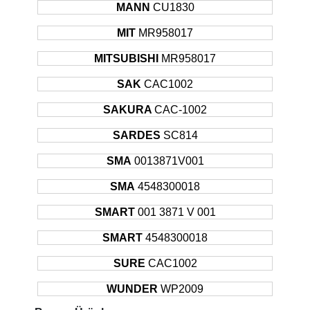
2008 -
MANN
CU1830
MITSUBISHI
COLT
Hatchback
80KW
Sonrası
MIT
MR958017
1992 -
MITSUBISHI
GALANT
Hatchback
93KW
1996
MITSUBISHI
MR958017
1992 -
MITSUBISHI
GALANT
Hatchback
101KW
SAK
CAC1002
1996
1992 -
SAKURA
CAC-1002
MITSUBISHI
GALANT
Hatchback
101KW
1996
SARDES
SC814
1992 -
MITSUBISHI
GALANT
Hatchback
66KW
1996
SMA
0013871V001
1992 -
MITSUBISHI
GALANT
Hatchback
110KW
SMA
4548300018
1996
1992 -
SMART
001 3871 V 001
MITSUBISHI
GALANT
Hatchback
125KW
1996
SMART
4548300018
1994 -
MITSUBISHI
GALANT
Hatchback
85KW
1996
SURE
CAC1002
1992 -
MITSUBISHI
GALANT
Sedan
93KW
WUNDER
WP2009
1996