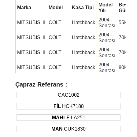
Model
Beygir
Marka
Model
Kasa Tipi
Yılı
Gücü
2004 -
MITSUBISHI
COLT
Hatchback
55KW
Sonrası
2004 -
MITSUBISHI
COLT
Hatchback
70KW
Sonrası
2004 -
MITSUBISHI
COLT
Hatchback
70KW
Sonrası
2004 -
MITSUBISHI
COLT
Hatchback
80KW
Sonrası
2005 -
MITSUBISHI
COLT
Hatchback
110KW
Çapraz Referans :
Sonrası
2008 -
CAC1002
MITSUBISHI
COLT
Hatchback
55KW
Sonrası
FİL
HCK7188
2008 -
MITSUBISHI
COLT
Hatchback
70KW
Sonrası
MAHLE
LA251
2008 -
MITSUBISHI
COLT
Hatchback
110KW
MAN
CUK1830
Sonrası