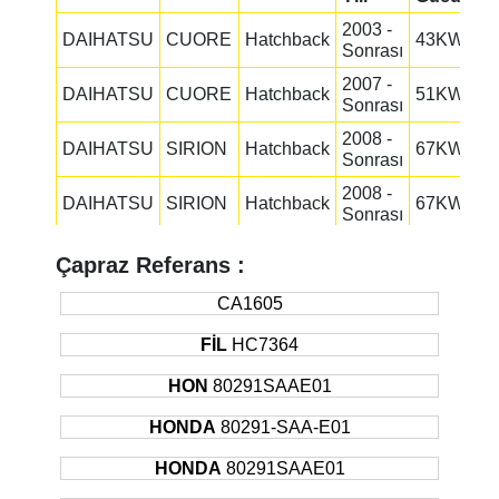
2003 -
DAIHATSU
CUORE
Hatchback
43KW
Sonrası
2007 -
DAIHATSU
CUORE
Hatchback
51KW
Sonrası
2008 -
DAIHATSU
SIRION
Hatchback
67KW
Sonrası
2008 -
DAIHATSU
SIRION
Hatchback
67KW
Sonrası
1997 -
DAIHATSU
TERIOS
Suv
61KW
Çapraz Referans :
2000
2000 -
CA1605
DAIHATSU
TERIOS
Suv
63KW
2005
FİL
HC7364
2001 -
DAIHATSU
TERIOS
Suv
63KW
2005
HON
80291SAAE01
2005 -
DAIHATSU
TERIOS
Suv
63KW
HONDA
80291-SAA-E01
Sonrası
2005 -
HONDA
80291SAAE01
DAIHATSU
TERIOS
Suv
77KW
Sonrası