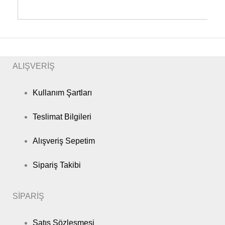
2006 -
SUZUKI
SWIFT
Hatchback
92KW
Sonrası
2010 -
SUZUKI
SWIFT
Hatchback
69KW
Sonrası
2010 -
SUZUKI
SWIFT
Hatchback
69KW
Sonrası
ALIŞVERİŞ
2010 -
SUZUKI
SWIFT
Hatchback
55KW
Sonrası
Kullanım Şartları
2012 -
SUZUKI
SWIFT
Hatchback
100KW
Sonrası
Teslimat Bilgileri
SX4 S
2013 -
SUZUKI
Hatchback
88KW
CROSS
Sonrası
Alışveriş Sepetim
SX4 S
2013 -
SUZUKI
Hatchback
88KW
CROSS
Sonrası
Sipariş Takibi
2006 -
SUZUKI
SX4
Hatchback
73KW
Sonrası
SİPARİŞ
2006 -
SUZUKI
SX4
Hatchback
79KW
Sonrası
Satış Sözleşmesi
2006 -