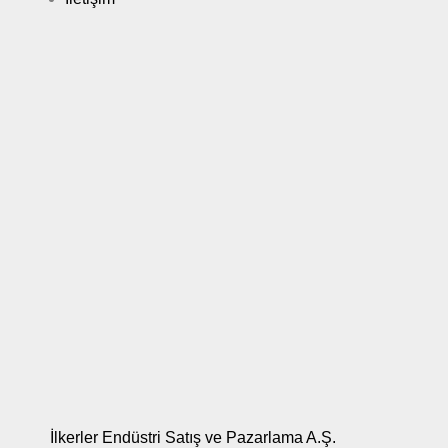
SUZUKI
SX4
Sedan
88KW
Sonrası
GT 86
2012 -
TOYOTA
Coupe
147KW
COUPE
Sonrası
İlkerler Endüstri Satış ve Pazarlama A.Ş.