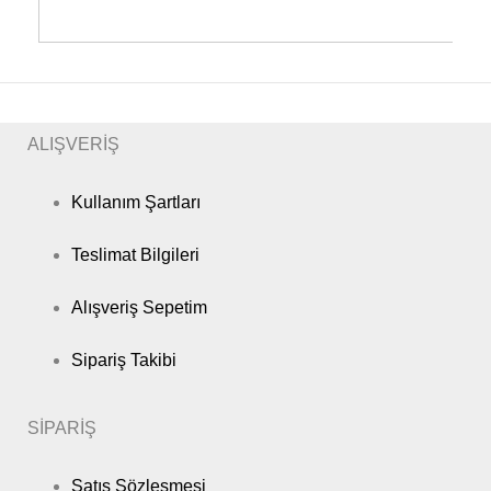
2008 -
RENAULT
LAGUNA
Coupe
173KW
Sonrası
2012 -
RENAULT
LAGUNA
Coupe
177KW
Sonrası
2008 -
RENAULT
LAGUNA
Sedan
175KW
Sonrası
ALIŞVERİŞ
2008 -
RENAULT
LAGUNA
Coupe
175KW
Sonrası
Kullanım Şartları
2008 -
RENAULT
MEGANE
Hatchback
82KW
Sonrası
Teslimat Bilgileri
Alışveriş Sepetim
Sipariş Takibi
SİPARİŞ
Satış Sözleşmesi