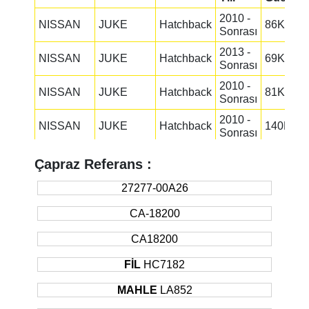
2010 -
NISSAN
JUKE
Hatchback
86KW
Sonrası
2013 -
NISSAN
JUKE
Hatchback
69KW
Sonrası
2010 -
NISSAN
JUKE
Hatchback
81KW
Sonrası
2010 -
NISSAN
JUKE
Hatchback
140KW
Sonrası
2012 -
NISSAN
JUKE
Hatchback
147KW
Çapraz Referans :
Sonrası
2010 -
27277-00A26
NISSAN
JUKE
Hatchback
140KW
Sonrası
CA-18200
2012 -
NISSAN
JUKE
Hatchback
147KW
Sonrası
CA18200
2005 -
RENAULT
FLUENCE
Sedan
78KW
FİL
HC7182
Sonrası
2010 -
MAHLE
LA852
RENAULT
FLUENCE
Sedan
81KW
Sonrası