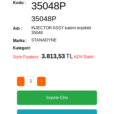
35048P
Kodu :
35048P
INJECTOR ASSY kalem enjektör
Adı :
35048
STANADYNE
Marka :
Kategori:
3.813,53
TL
Sizin Fiyatınız :
KDV Dahil
-
+