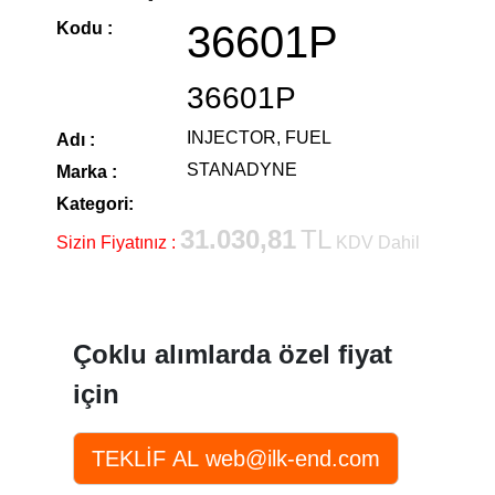
36601P
Kodu :
36601P
INJECTOR, FUEL
Adı :
STANADYNE
Marka :
Kategori:
31.030,81
TL
Sizin Fiyatınız :
KDV Dahil
Çoklu alımlarda özel fiyat
için