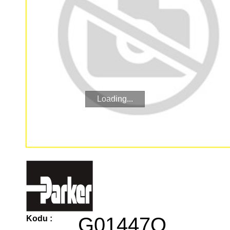
Loading...
G01447Q
Kodu :