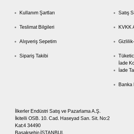
Kullanım Şartları
Satış 
Teslimat Bilgileri
KVKK A
Alışveriş Sepetim
Gizlili
Sipariş Takibi
Tüketic
İade Ko
İade Ta
Banka B
İlkerler Endüstri Satış ve Pazarlama A.Ş.
İkitelli OSB. 10. Cad. Haseyad San. Sit. No:2
Kat:4 34490
Başakşehir-İSTANBUL