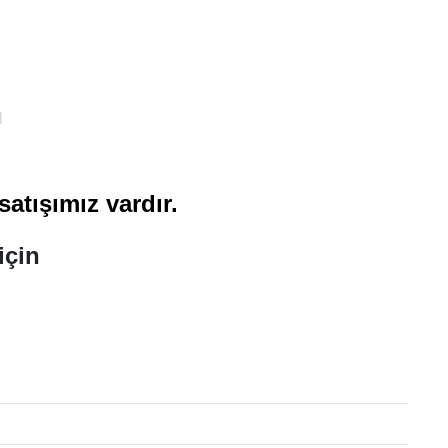
l
atışımız vardır.
için