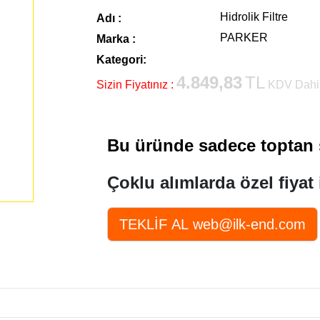
Hidrolik Filtre
Adı :
PARKER
Marka :
Kategori:
4.849,83
TL
Sizin Fiyatınız :
KDV Dahi
Bu üründe sadece toptan s
Çoklu alımlarda özel fiyat 