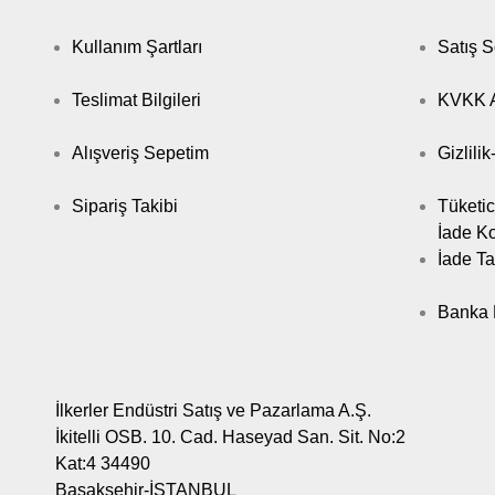
Kullanım Şartları
Satış 
Teslimat Bilgileri
KVKK A
Alışveriş Sepetim
Gizlili
Sipariş Takibi
Tüketic
İade Ko
İade Ta
Banka B
İlkerler Endüstri Satış ve Pazarlama A.Ş.
İkitelli OSB. 10. Cad. Haseyad San. Sit. No:2
Kat:4 34490
Başakşehir-İSTANBUL