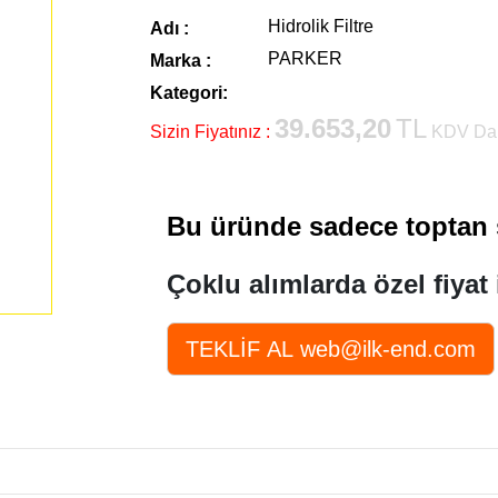
Hidrolik Filtre
Adı :
PARKER
Marka :
Kategori:
39.653,20
TL
Sizin Fiyatınız :
KDV Dah
Bu üründe sadece toptan s
Çoklu alımlarda özel fiyat 