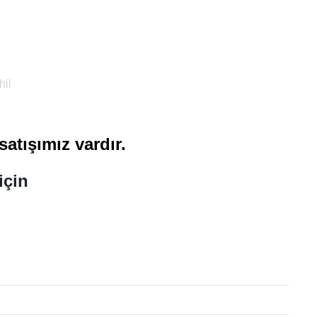
il
atışımız vardır.
için