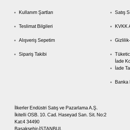
Kullanım Şartları
Satış 
Teslimat Bilgileri
KVKK A
Alışveriş Sepetim
Gizlili
Sipariş Takibi
Tüketic
İade Ko
İade Ta
Banka B
İlkerler Endüstri Satış ve Pazarlama A.Ş.
İkitelli OSB. 10. Cad. Haseyad San. Sit. No:2
Kat:4 34490
Başakşehir-İSTANBUL