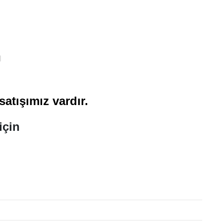
l
atışımız vardır.
için