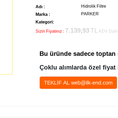
Hidrolik Filtre
Adı :
PARKER
Marka :
Kategori:
7.139,93
TL
Sizin Fiyatınız :
KDV Dahi
Bu üründe sadece toptan s
Çoklu alımlarda özel fiyat 