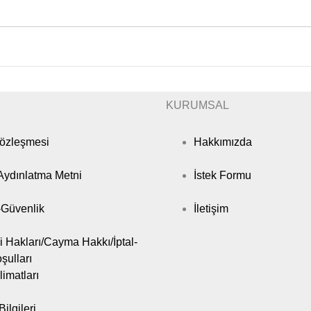
KURUMSAL
Sözleşmesi
Hakkımızda
ydınlatma Metni
İstek Formu
k-Güvenlik
İletişim
i Hakları/Cayma Hakkı/İptal-
şulları
limatları
ilgileri