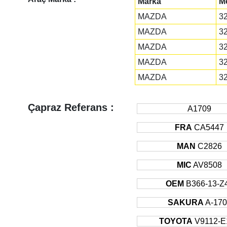
Marka
M
MAZDA
3
MAZDA
3
MAZDA
3
MAZDA
3
MAZDA
3
Çapraz Referans :
A1709
FRA
CA5447
MAN
C2826
MIC
AV8508
OEM
B366-13-Z
SAKURA
A-170
TOYOTA
V9112-E