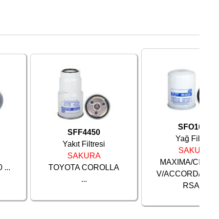
SFO1610
SFF4450
Yağ Filtresi
Yakıt Filtresi
SAKURA
SAKURA
MAXIMA/CIVIC/
...
TOYOTA COROLLA
V/ACCORD/JAZZ
...
RSA ...