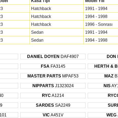
odel
Kasa Tipi
Model Yılı
23
Hatchback
1991 - 1994
23
Hatchback
1994 - 1998
23
Hatchback
1996 - Sonrası
23
Sedan
1991 - 1994
23
Sedan
1994 - 1998
DANIEL DOYEN
DAF4907
DON
FSA
FA3145
HERTH & 
MASTER PARTS
MPAF53
MAZ
B
NIPPARTS
J1323024
NIS
AY
40
RYC
A1214
RYC
9
SARDES
SA2249
SUR
101
VIC
A451V
WEG