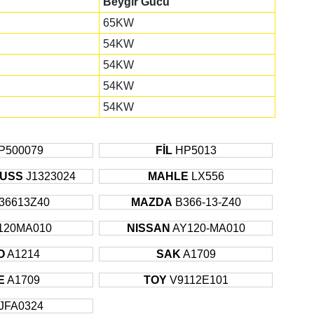
Beygir Gücü
65KW
54KW
54KW
54KW
54KW
P500079
FİL
HP5013
BUSS
J1323024
MAHLE
LX556
36613Z40
MAZDA
B366-13-Z40
120MA010
NISSAN
AY120-MA010
O
A1214
SAK
A1709
E
A1709
TOY
V9112E101
JFA0324