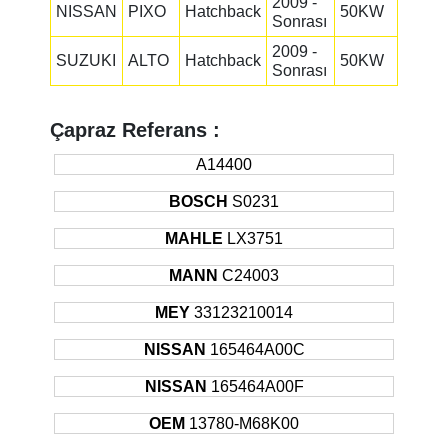
2009 -
NISSAN
PIXO
Hatchback
50KW
Sonrası
2009 -
SUZUKI
ALTO
Hatchback
50KW
Sonrası
Çapraz Referans :
A14400
BOSCH
S0231
MAHLE
LX3751
MANN
C24003
MEY
33123210014
NISSAN
165464A00C
NISSAN
165464A00F
OEM
13780-M68K00