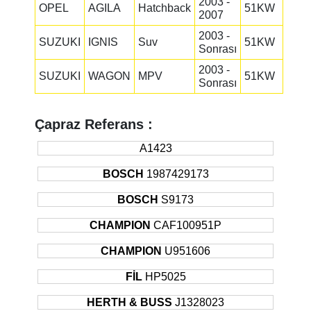
2003 -
OPEL
AGILA
Hatchback
51KW
2007
2003 -
SUZUKI
IGNIS
Suv
51KW
Sonrası
2003 -
SUZUKI
WAGON
MPV
51KW
Sonrası
Çapraz Referans :
A1423
BOSCH
1987429173
BOSCH
S9173
CHAMPION
CAF100951P
CHAMPION
U951606
FİL
HP5025
HERTH & BUSS
J1328023