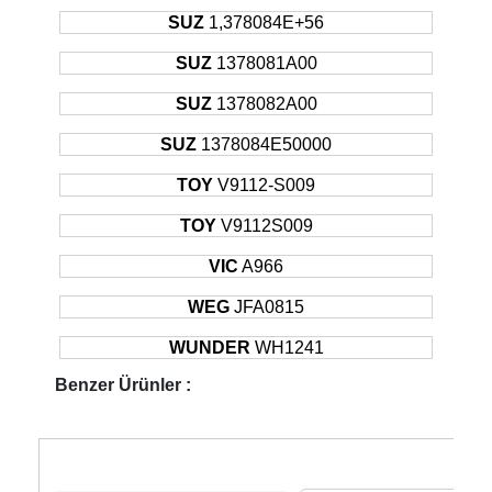
SUZ
1,378084E+56
SUZ
1378081A00
SUZ
1378082A00
SUZ
1378084E50000
TOY
V9112-S009
TOY
V9112S009
VIC
A966
WEG
JFA0815
WUNDER
WH1241
Benzer Ürünler :