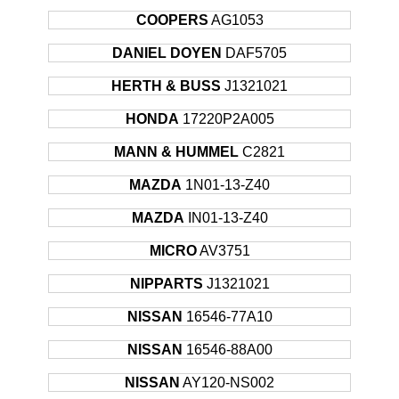
HONDA
CIVIC
Hatchback
66KW
2001
COOPERS
AG1053
1994 -
HONDA
CIVIC
Coupe
77KW
DANIEL DOYEN
DAF5705
1995
1996 -
HERTH & BUSS
J1321021
HONDA
CIVIC
Coupe
77KW
2000
HONDA
17220P2A005
1995 -
HONDA
CIVIC
Sedan
92KW
2001
MANN & HUMMEL
C2821
1996 -
HONDA
CIVIC
Coupe
92KW
MAZDA
1N01-13-Z40
2000
1999 -
MAZDA
IN01-13-Z40
HONDA
CIVIC
Coupe
118KW
2000
MICRO
AV3751
1990 -
NISSAN
100 NX
Coupe
66KW
1994
NIPPARTS
J1321021
1993 -
NISSAN
100 NX
Coupe
75KW
NISSAN
16546-77A10
1994
1993 -
NISSAN
16546-88A00
NISSAN
200
Coupe
147KW
1999
NISSAN
AY120-NS002
1990 -
NISSAN
300
Coupe
208KW