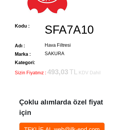
SFA7A10
Kodu :
Hava Filtresi
Adı :
SAKURA
Marka :
Kategori:
493,03
TL
Sizin Fiyatınız :
KDV Dahil
Çoklu alımlarda özel fiyat
için