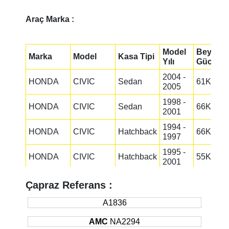
Araç Marka :
Model
Beygir
Marka
Model
Kasa Tipi
Yılı
Gücü
2004 -
HONDA
CIVIC
Sedan
61KW
2005
1998 -
HONDA
CIVIC
Sedan
66KW
2001
1994 -
HONDA
CIVIC
Hatchback
66KW
1997
1995 -
HONDA
CIVIC
Hatchback
55KW
2001
1995 -
HONDA
CIVIC
Sedan
66KW
Çapraz Referans :
2001
2001 -
A1836
HONDA
CIVIC
Hatchback
55KW
2005
AMC
NA2294
1995 -