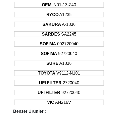
1995
OEM
IN01-13-Z40
1995 -
NISSAN
ALMERA
Hatchback
64KW
RYCO
A1235
2000
1995 -
SAKURA
A-1836
NISSAN
ALMERA
Sedan
64KW
2000
SARDES
SA2245
1995 -
NISSAN
ALMERA
Hatchback
73KW
2000
SOFIMA
092720040
1995 -
NISSAN
ALMERA
Sedan
73KW
SOFIMA
92720040
2000
1995 -
SURE
A1836
NISSAN
ALMERA
Sedan
55KW
2000
TOYOTA
V9112-N101
1995 -
NISSAN
ALMERA
Hatchback
55KW
2000
UFI FILTER
2720040
1995 -
NISSAN
ALMERA
Sedan
66KW
UFI FILTER
92720040
2000
1995 -
VIC
AN216V
NISSAN
ALMERA
Hatchback
66KW
2000
Benzer Ürünler :
2010 -
NISSAN
JUKE
Hatchback
86KW