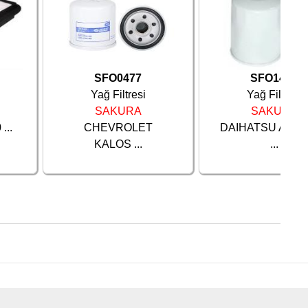
SFO0477
SFO1477
Yağ Filtresi
Yağ Filtresi
SAKURA
SAKURA
...
CHEVROLET
DAIHATSU ALTO
KALOS ...
...