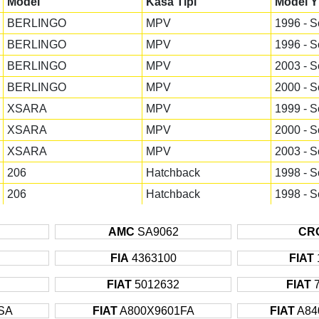
Model
Kasa Tipi
Model Yı
BERLINGO
MPV
1996 - S
BERLINGO
MPV
1996 - S
BERLINGO
MPV
2003 - S
BERLINGO
MPV
2000 - S
XSARA
MPV
1999 - S
XSARA
MPV
2000 - S
XSARA
MPV
2003 - S
206
Hatchback
1998 - S
206
Hatchback
1998 - S
206
Hatchback
2000 - S
AMC
SA9062
CR
206
Hatchback
1999 - 2
206
FIA
4363100
Hatchback
2000 - S
FIAT
607
Sedan
2000 - S
FIAT
5012632
FIAT
607
Sedan
2000 - S
SA
FIAT
A800X9601FA
FIAT
A84