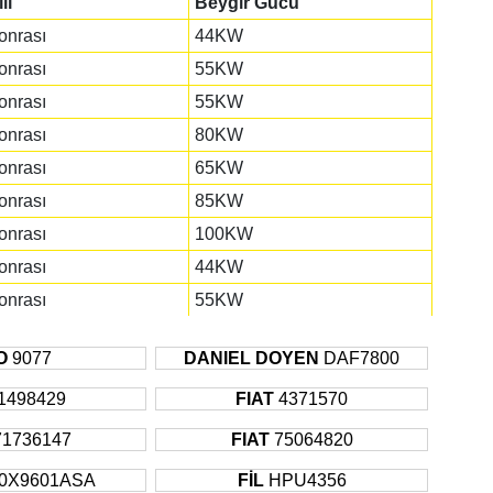
lı
Beygir Gücü
onrası
44KW
onrası
55KW
onrası
55KW
onrası
80KW
onrası
65KW
onrası
85KW
onrası
100KW
onrası
44KW
onrası
55KW
onrası
80KW
O
9077
DANIEL DOYEN
DAF7800
000
99KW
onrası
1498429
100KW
FIAT
4371570
onrası
100KW
71736147
FIAT
75064820
onrası
116KW
0X9601ASA
FİL
HPU4356