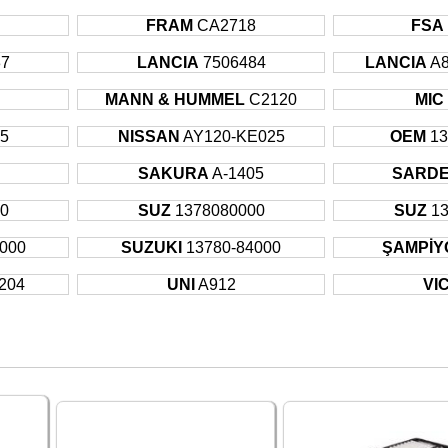
607
Sedan
2000 - S
FRAM
CA2718
FSA
PARTNER
MPV
1996 - S
37
LANCIA
7506484
LANCIA
A
PARTNER
MPV
1996 - S
PARTNER
MPV
2001 - S
7
MANN & HUMMEL
C2120
MIC
ALTO
Hatchback
1994 - 2
5
NISSAN
AY120-KE025
OEM
13
ALTO
Hatchback
2000 - 2
SAKURA
A-1405
SARD
00
SUZ
1378080000
SUZ
1
000
SUZUKI
13780-84000
ŞAMPİY
204
UNI
A912
VI