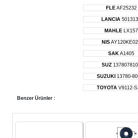
PEUGEOT
FLE
AF25232
PEUGEOT
LANCIA
50131
PEUGEOT
PEUGEOT
MAHLE
LX15
SUZUKI
NIS
AY120KE02
SUZUKI
SAK
A1405
SUZ
13780781
SUZUKI
13780-80
TOYOTA
V9112-S
Benzer Ürünler :