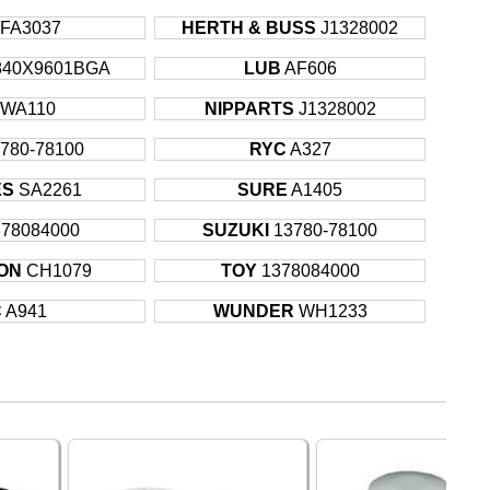
onrası
152KW
FA3037
HERTH & BUSS
J1328002
onrası
44KW
840X9601BGA
LUB
AF606
onrası
55KW
onrası
80KW
WA110
NIPPARTS
J1328002
002
39KW
780-78100
RYC
A327
002
43KW
ES
SA2261
SURE
A1405
378084000
SUZUKI
13780-78100
ON
CH1079
TOY
1378084000
C
A941
WUNDER
WH1233