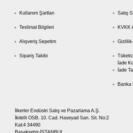
Kullanım Şartları
Satış 
Teslimat Bilgileri
KVKK A
Alışveriş Sepetim
Gizlili
Sipariş Takibi
Tüketic
İade Ko
İade Ta
Banka B
İlkerler Endüstri Satış ve Pazarlama A.Ş.
İkitelli OSB. 10. Cad. Haseyad San. Sit. No:2
Kat:4 34490
Başakşehir-İSTANBUL