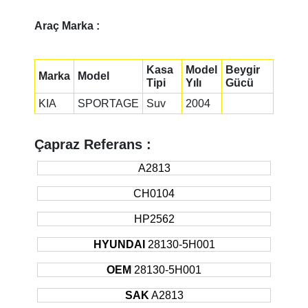
Araç Marka :
Kasa
Model
Beygir
Marka
Model
Tipi
Yılı
Gücü
KIA
SPORTAGE
Suv
2004
Çapraz Referans :
A2813
CH0104
HP2562
HYUNDAI
28130-5H001
OEM
28130-5H001
SAK
A2813