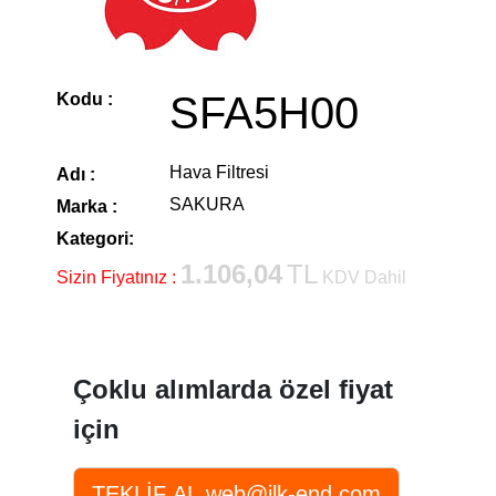
SFA5H00
Kodu :
Hava Filtresi
Adı :
SAKURA
Marka :
Kategori:
1.106,04
TL
Sizin Fiyatınız :
KDV Dahil
Çoklu alımlarda özel fiyat
için