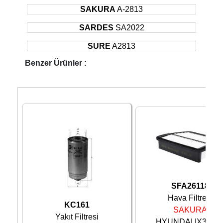
SAKURA
A-2813
SARDES
SA2022
SURE
A2813
Benzer Ürünler :
SFA26118
Hava Filtresi
KC161
SAKURA
Yakıt Filtresi
HYUNDAI IX35 10