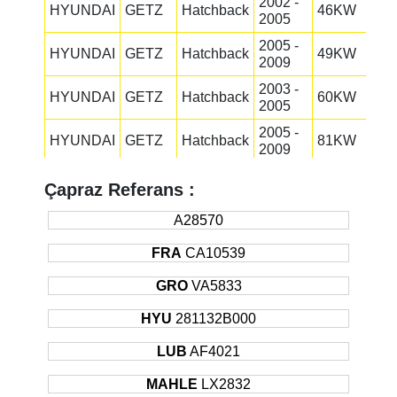
2002 -
HYUNDAI
GETZ
Hatchback
46KW
2005
2005 -
HYUNDAI
GETZ
Hatchback
49KW
2009
2003 -
HYUNDAI
GETZ
Hatchback
60KW
2005
2005 -
HYUNDAI
GETZ
Hatchback
81KW
2009
SANT
2004 -
HYUNDAI
Suv
129KW
Çapraz Referans :
A FE
Sonrası
SANT
2005 -
A28570
HYUNDAI
Suv
139KW
A FE
2006
FRA
CA10539
SANT
2006 -
HYUNDAI
Suv
125KW
A FE
Sonrası
GRO
VA5833
SANT
2005 -
HYUNDAI
Suv
110KW
HYU
281132B000
A FE
2006
SANT
2006 -
LUB
AF4021
HYUNDAI
Suv
114KW
A FE
Sonrası
MAHLE
LX2832
SANT
2009 -