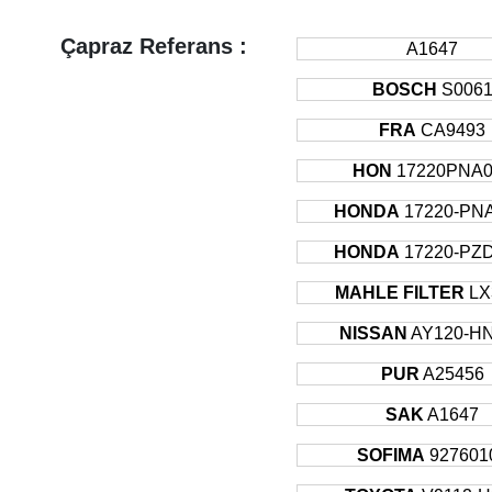
Çapraz Referans :
A1647
BOSCH
S006
FRA
CA9493
HON
17220PNA0
HONDA
17220-PNA
HONDA
17220-PZD
MAHLE FILTER
LX
NISSAN
AY120-H
PUR
A25456
SAK
A1647
SOFIMA
927601