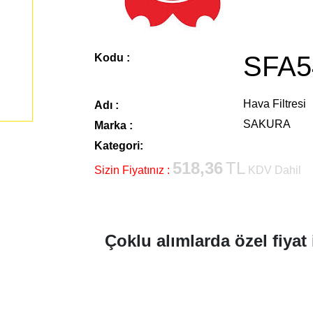
SFA5
Kodu :
Hava Filtresi
Adı :
SAKURA
Marka :
Kategori:
518,36
TL
Sizin Fiyatınız :
KDV Dahil
Çoklu alımlarda özel fiyat 