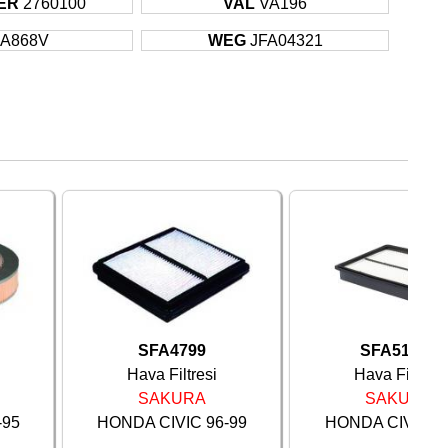
TER
2760100
VAL
VA196
A868V
WEG
JFA04321
SFA4799
SFA51481
Hava Filtresi
Hava Filtresi
SAKURA
SAKURA
-95
HONDA CIVIC 96-99
HONDA CIVIC 1.4
...