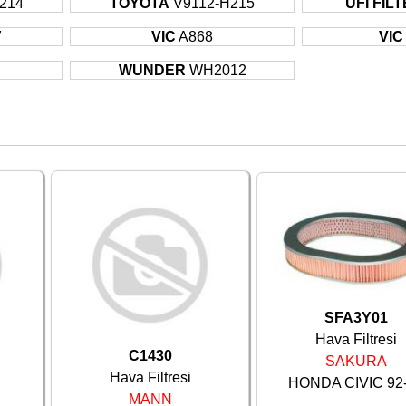
214
TOYOTA
V9112-H215
UFI FIL
7
VIC
A868
VIC
WUNDER
WH2012
SFA3Y01
Hava Filtresi
C1430
SAKURA
Hava Filtresi
HONDA CIVIC 92
MANN
...