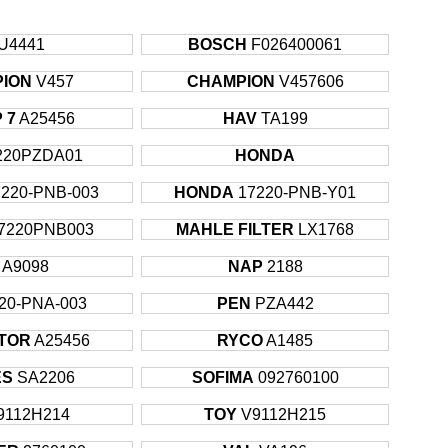
U4441
BOSCH
F026400061
ION
V457
CHAMPION
V457606
 7
A25456
HAV
TA199
220PZDA01
HONDA
7220-PNB-003
HONDA
17220-PNB-Y01
7220PNB003
MAHLE FILTER
LX1768
A9098
NAP
2188
20-PNA-003
PEN
PZA442
TOR
A25456
RYCO
A1485
ES
SA2206
SOFIMA
092760100
9112H214
TOY
V9112H215