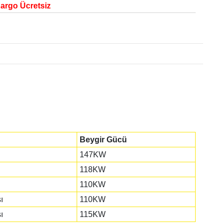
Kargo Ücretsiz
Beygir Gücü
147KW
118KW
110KW
ı
110KW
ı
115KW