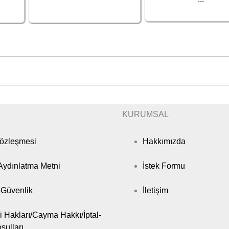
KURUMSAL
Sözleşmesi
Hakkımızda
ydınlatma Metni
İstek Formu
k-Güvenlik
İletişim
i Hakları/Cayma Hakkı/İptal-
şulları