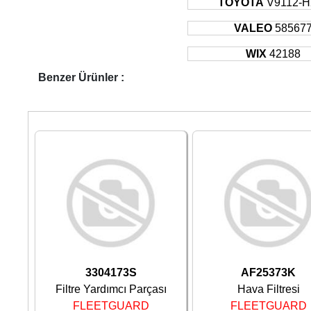
TOYOTA
V9112-H
VALEO
58567
WIX
42188
Benzer Ürünler :
3304173S
AF25373K
Filtre Yardımcı Parçası
Hava Filtresi
FLEETGUARD
FLEETGUARD