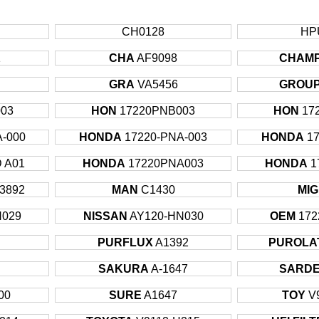
CH0128
HP
1
CHA
AF9098
CHAMP
GRA
VA5456
GROUP
03
HON
17220PNB003
HON
17
-000
HONDA
17220-PNA-003
HONDA
1
 A01
HONDA
17220PNA003
HONDA
1
3892
MAN
C1430
MIG
N029
NISSAN
AY120-HN030
OEM
172
PURFLUX
A1392
PUROLA
SAKURA
A-1647
SARD
00
SURE
A1647
TOY
V