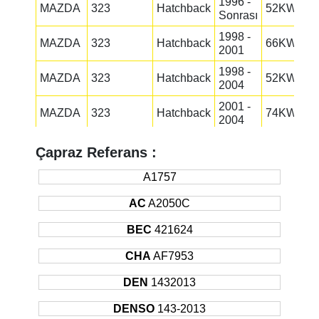
1996 -
MAZDA
323
Hatchback
52KW
Sonrası
1998 -
MAZDA
323
Hatchback
66KW
2001
1998 -
MAZDA
323
Hatchback
52KW
2004
2001 -
MAZDA
323
Hatchback
74KW
2004
1994 -
MAZDA
323
Sedan
60KW
Çapraz Referans :
1998
1996 -
A1757
MAZDA
323
Sedan
52KW
1998
AC
A2050C
1998 -
MAZDA
323
Sedan
52KW
2004
BEC
421624
1998 -
MAZDA
323
Sedan
66KW
CHA
AF7953
2004
2006 -
DEN
1432013
MAZDA
3
Hatchback
105KW
2009
DENSO
143-2013
2009 -