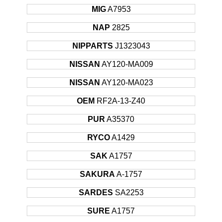
2002
MIG
A7953
2002 -
MAZDA
6
Hatchback
88KW
NAP
2825
2007
2002 -
NIPPARTS
J1323043
MAZDA
6
Hatchback
89KW
2007
NISSAN
AY120-MA009
2002 -
MAZDA
6
Hatchback
104KW
2007
NISSAN
AY120-MA023
2002 -
MAZDA
6
Hatchback
122KW
OEM
RF2A-13-Z40
2007
2005 -
PUR
A35370
MAZDA
6
Hatchback
105KW
2007
RYCO
A1429
2005 -
MAZDA
6
Hatchback
108KW
2007
SAK
A1757
2007 -
MAZDA
6
Hatchback
88KW
Sonrası
SAKURA
A-1757
2007 -
SARDES
SA2253
MAZDA
6
Hatchback
103KW
Sonrası
SURE
A1757
2007 -
MAZDA
6
Hatchback
108KW