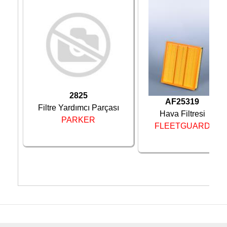
2005 -
MAZDA
6
Sedan
105KW
2007
2005 -
MAZDA
6
Sedan
108KW
2007
2007 -
MAZDA
6
Sedan
88KW
Sonrası
2007 -
MAZDA
6
Sedan
103KW
2825
Sonrası
AF25319
Filtre Yardımcı Parçası
2007 -
Hava Filtresi
MAZDA
6
Sedan
108KW
PARKER
Sonrası
FLEETGUARD
2007 -
MAZDA
6
Sedan
125KW
Sonrası
2009 -
MAZDA
6
Sedan
92KW
Sonrası
2010 -
MAZDA
6
Sedan
114KW
Sonrası
2010 -
MAZDA
6
Sedan
95KW
Sonrası