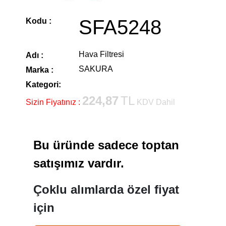
SFA5248
Kodu :
Hava Filtresi
Adı :
SAKURA
Marka :
Kategori:
224,87
TL
Sizin Fiyatınız :
KDV Dahil
Bu üründe sadece toptan
satışımız vardır.
Çoklu alımlarda özel fiyat
için