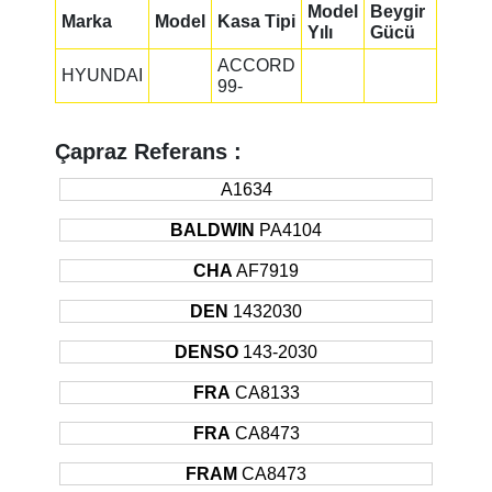
Model
Beygir
Marka
Model
Kasa Tipi
Yılı
Gücü
ACCORD
HYUNDAI
99-
Çapraz Referans :
A1634
BALDWIN
PA4104
CHA
AF7919
DEN
1432030
DENSO
143-2030
FRA
CA8133
FRA
CA8473
FRAM
CA8473