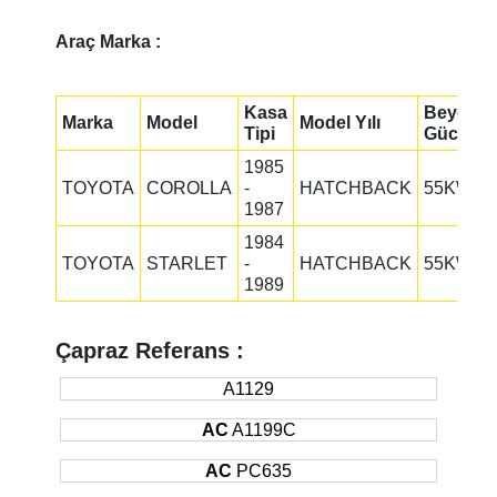
Araç Marka :
Kasa
Beygir
Marka
Model
Model Yılı
Tipi
Gücü
1985
TOYOTA
COROLLA
-
HATCHBACK
55KW
1987
1984
TOYOTA
STARLET
-
HATCHBACK
55KW
1989
Çapraz Referans :
A1129
AC
A1199C
AC
PC635