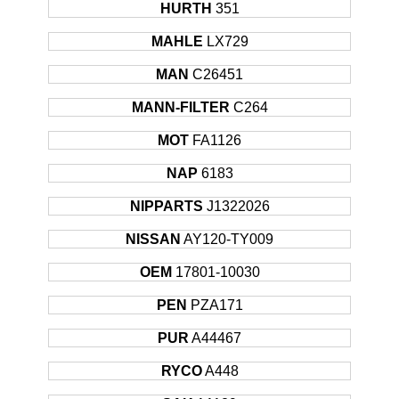
HURTH
351
MAHLE
LX729
MAN
C26451
MANN-FILTER
C264
MOT
FA1126
NAP
6183
NIPPARTS
J1322026
NISSAN
AY120-TY009
OEM
17801-10030
PEN
PZA171
PUR
A44467
RYCO
A448