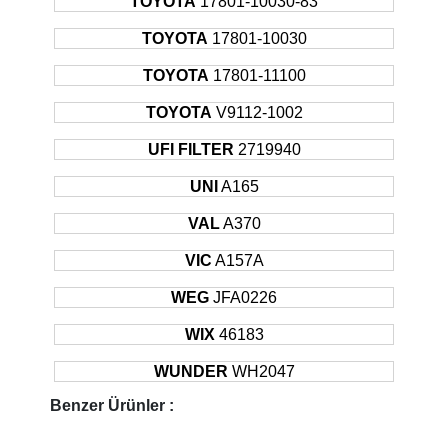
TOYOTA
17801-10030-83
TOYOTA
17801-10030
TOYOTA
17801-11100
TOYOTA
V9112-1002
UFI FILTER
2719940
UNI
A165
VAL
A370
VIC
A157A
WEG
JFA0226
WIX
46183
WUNDER
WH2047
Benzer Ürünler :