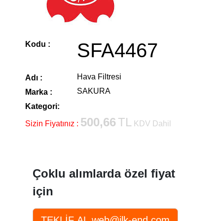
SFA4467
Kodu :
Hava Filtresi
Adı :
SAKURA
Marka :
Kategori:
500,66
TL
Sizin Fiyatınız :
KDV Dahil
Çoklu alımlarda özel fiyat
için