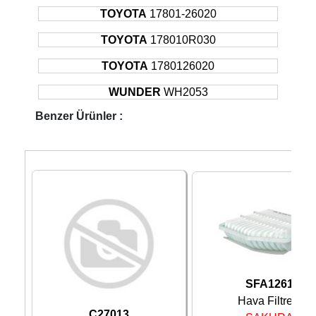
TOYOTA
17801-26020
2009 -
TOYOTA
VERSO
MPV
130KW
Sonrası
TOYOTA
178010R030
TOYOTA
1780126020
WUNDER
WH2053
Benzer Ürünler :
SFA1261
Hava Filtresi
C27013