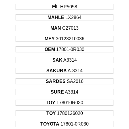
Sonrası
FİL
HP5058
2007 -
TOYOTA
AURIS
Hatchback
130KW
Sonrası
MAHLE
LX2864
2009 -
TOYOTA
AVENSIS
Sedan
93KW
MAN
C27013
Sonrası
2011 -
MEY
30123210036
TOYOTA
AVENSIS
Sedan
91KW
Sonrası
OEM
17801-0R030
2005 -
TOYOTA
AVENSIS
Sedan
110KW
2008
SAK
A3314
2009 -
TOYOTA
AVENSIS
Sedan
130KW
SAKURA
A-3314
Sonrası
2005 -
SARDES
SA2016
TOYOTA
AVENSIS
Sedan
130KW
2008
SURE
A3314
2009 -
TOYOTA
VERSO
MPV
93KW
Sonrası
TOY
178010R030
2012 -
TOYOTA
VERSO
MPV
91KW
TOY
1780126020
Sonrası
2009 -
TOYOTA
17801-0R030
TOYOTA
VERSO
MPV
110KW
Sonrası