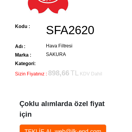
SFA2620
Kodu :
Hava Filtresi
Adı :
SAKURA
Marka :
Kategori:
898,66
TL
Sizin Fiyatınız :
KDV Dahil
Çoklu alımlarda özel fiyat
için