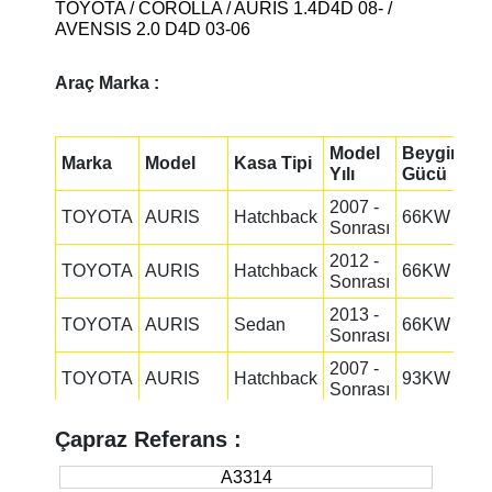
TOYOTA / COROLLA / AURIS 1.4D4D 08- /
AVENSIS 2.0 D4D 03-06
Araç Marka :
Model
Beygir
Marka
Model
Kasa Tipi
Yılı
Gücü
2007 -
TOYOTA
AURIS
Hatchback
66KW
Sonrası
2012 -
TOYOTA
AURIS
Hatchback
66KW
Sonrası
2013 -
TOYOTA
AURIS
Sedan
66KW
Sonrası
2007 -
TOYOTA
AURIS
Hatchback
93KW
Sonrası
2012 -
TOYOTA
AURIS
Hatchback
91KW
Çapraz Referans :
Sonrası
2013 -
A3314
TOYOTA
AURIS
Sedan
91KW