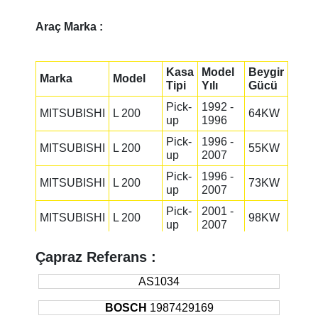
Araç Marka :
Kasa
Model
Beygir
Marka
Model
Tipi
Yılı
Gücü
Pick-
1992 -
MITSUBISHI
L 200
64KW
up
1996
Pick-
1996 -
MITSUBISHI
L 200
55KW
up
2007
Pick-
1996 -
MITSUBISHI
L 200
73KW
up
2007
Pick-
2001 -
MITSUBISHI
L 200
98KW
up
2007
1990 -
MITSUBISHI
PAJERO
Suv
73KW
Çapraz Referans :
1999
1990 -
AS1034
MITSUBISHI
PAJERO
Suv
73KW
2000
BOSCH
1987429169
1994 -