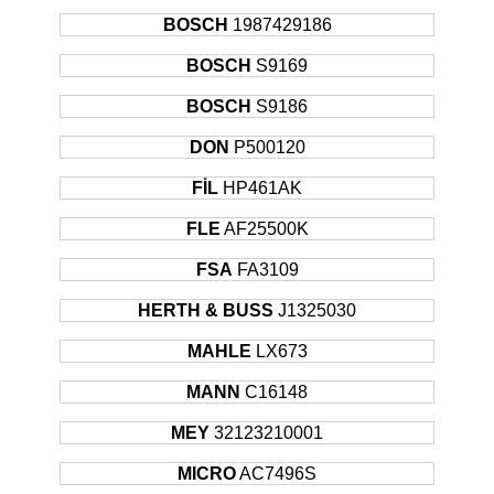
MITSUBISHI
PAJERO
Suv
92KW
1999
BOSCH
1987429186
1998 -
MITSUBISHI
PAJERO
Suv
73KW
BOSCH
S9169
Sonrası
2000 -
BOSCH
S9186
MITSUBISHI
PAJERO
Suv
73KW
2006
DON
P500120
2001 -
MITSUBISHI
PAJERO
Suv
85KW
2006
FİL
HP461AK
2002 -
MITSUBISHI
PAJERO
Suv
85KW
FLE
AF25500K
Sonrası
2003 -
FSA
FA3109
MITSUBISHI
PAJERO
Suv
98KW
Sonrası
HERTH & BUSS
J1325030
MAHLE
LX673
MANN
C16148
MEY
32123210001
MICRO
AC7496S