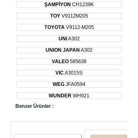
ŞAMPİYON
CH1239K
TOY
V9112M205
TOYOTA
V9112-M205
UNI
A302
UNION JAPAN
A302
VALEO
585638
VIC
A3015S
WEG
JFA0594
WUNDER
WH921
Benzer Ürünler :