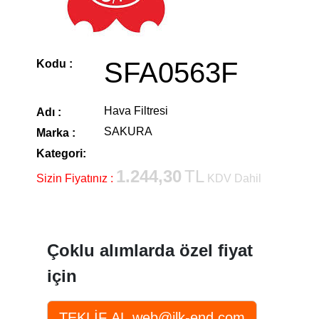
SFA0563F
Kodu :
Hava Filtresi
Adı :
SAKURA
Marka :
Kategori:
1.244,30
TL
Sizin Fiyatınız :
KDV Dahil
Çoklu alımlarda özel fiyat
için