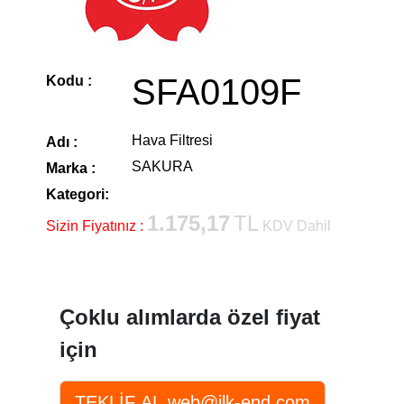
SFA0109F
Kodu :
Hava Filtresi
Adı :
SAKURA
Marka :
Kategori:
1.175,17
TL
Sizin Fiyatınız :
KDV Dahil
Çoklu alımlarda özel fiyat
için