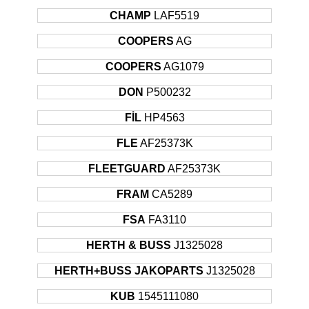
MITSUBISHI
L 200
PICK UP
1995
CHAMP
LAF5519
1998 -
MITSUBISHI
PAJERO
SUV
COOPERS
AG
SONRASI
2002 -
COOPERS
AG1079
MITSUBISHI
PAJERO
SUV
SONRASI
DON
P500232
2003 -
MITSUBISHI
PAJERO
SUV
SONRASI
FİL
HP4563
1978 -
TOYOTA
CELICA
HATCHBACK
FLE
AF25373K
1981
1979 -
FLEETGUARD
AF25373K
TOYOTA
CELICA
HATCHBACK
1981
FRAM
CA5289
1975 -
TOYOTA
COROLLA
STATION
1979
FSA
FA3110
1976 -
TOYOTA
COROLLA
SEDAN
HERTH & BUSS
J1325028
1979
1975 -
HERTH+BUSS JAKOPARTS
J1325028
TOYOTA
COROLLA
SEDAN
1977
KUB
1545111080
1977 -
TOYOTA
CRESSIDA
STATION