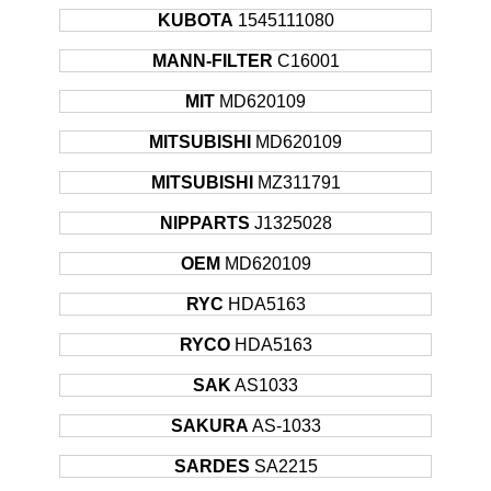
1981
KUBOTA
1545111080
1977 -
TOYOTA
CRESSIDA
SEDAN
MANN-FILTER
C16001
1981
1982 -
MIT
MD620109
TOYOTA
CRESSIDA
SEDAN
1984
MITSUBISHI
MD620109
1980 -
TOYOTA
CROWN
SEDAN
1983
MITSUBISHI
MZ311791
1979 -
TOYOTA
HIACE
PANELVAN
NIPPARTS
J1325028
1983
1988 -
OEM
MD620109
TOYOTA
HILUX
PICK UP
1994
RYC
HDA5163
1984 -
TOYOTA
HILUX
PICK UP
1986
RYCO
HDA5163
1987 -
TOYOTA
HILUX
PICK UP
SAK
AS1033
1989
1984 -
SAKURA
AS-1033
TOYOTA
HILUX
PICK UP
1988
SARDES
SA2215
LAND
1984 -
TOYOTA
SUV