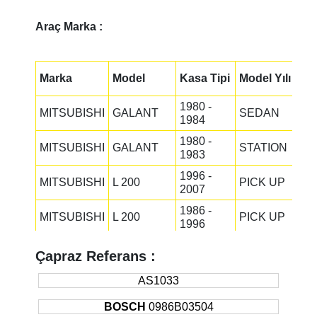
Araç Marka :
Marka
Model
Kasa Tipi
Model Yılı
1980 -
MITSUBISHI
GALANT
SEDAN
1984
1980 -
MITSUBISHI
GALANT
STATION
1983
1996 -
MITSUBISHI
L 200
PICK UP
2007
1986 -
MITSUBISHI
L 200
PICK UP
1996
1996 -
MITSUBISHI
L 200
PICK UP
Çapraz Referans :
2007
1987 -
AS1033
MITSUBISHI
L 200
PICK UP
1993
BOSCH
0986B03504
1989 -