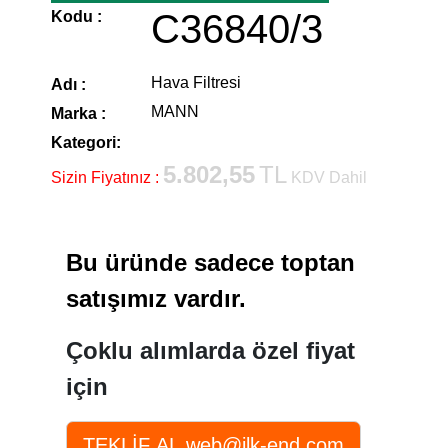
C36840/3
Kodu :
Hava Filtresi
Adı :
MANN
Marka :
Kategori:
5.802,55
TL
Sizin Fiyatınız :
KDV Dahil
Bu üründe sadece toptan
satışımız vardır.
Çoklu alımlarda özel fiyat
için