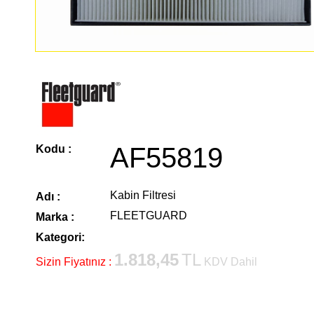
AF55819
Kodu :
Kabin Filtresi
Adı :
FLEETGUARD
Marka :
Kategori:
1.818,45
TL
Sizin Fiyatınız :
KDV Dahil