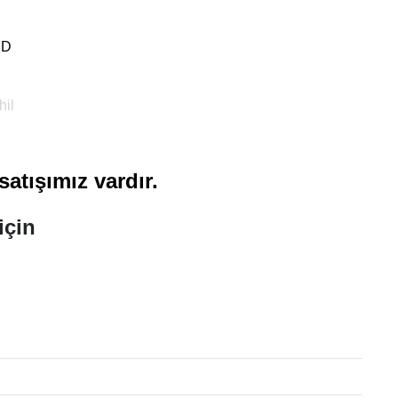
RD
il
atışımız vardır.
için