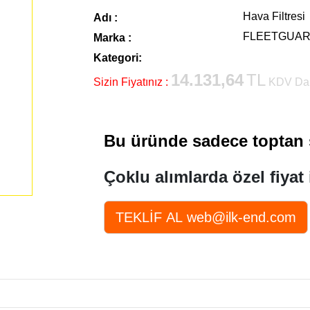
Hava Filtresi
Adı :
FLEETGUA
Marka :
Kategori:
14.131,64
TL
Sizin Fiyatınız :
KDV Dah
Bu üründe sadece toptan s
Çoklu alımlarda özel fiyat 