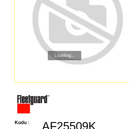
Loading...
AF25509K
Kodu :