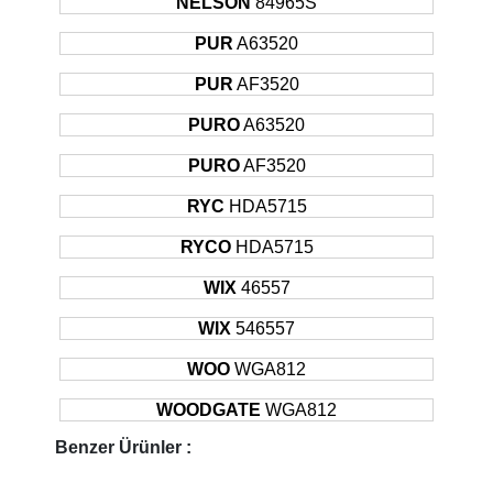
NELSON
84965S
PUR
A63520
PUR
AF3520
PURO
A63520
PURO
AF3520
RYC
HDA5715
RYCO
HDA5715
WIX
46557
WIX
546557
WOO
WGA812
WOODGATE
WGA812
Benzer Ürünler :