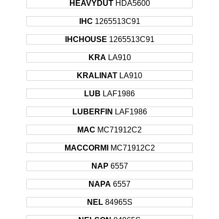
HEAVYDUT
HDA5600
IHC
1265513C91
IHCHOUSE
1265513C91
KRA
LA910
KRALINAT
LA910
LUB
LAF1986
LUBERFIN
LAF1986
MAC
MC71912C2
MACCORMI
MC71912C2
NAP
6557
NAPA
6557
NEL
84965S