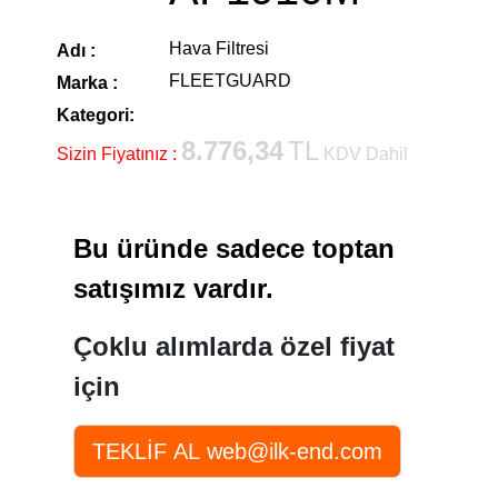
Hava Filtresi
Adı :
FLEETGUARD
Marka :
Kategori:
8.776,34
TL
Sizin Fiyatınız :
KDV Dahil
Bu üründe sadece toptan
satışımız vardır.
Çoklu alımlarda özel fiyat
için