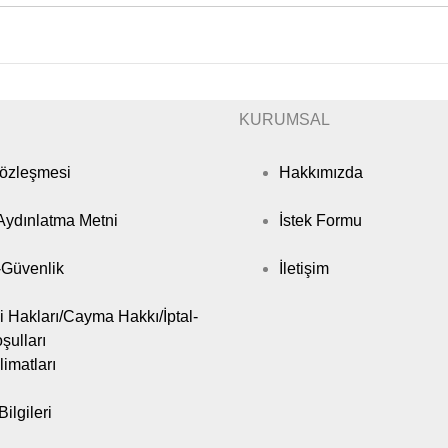
KURUMSAL
Sözleşmesi
Hakkımızda
ydınlatma Metni
İstek Formu
k-Güvenlik
İletişim
i Hakları/Cayma Hakkı/İptal-
şulları
limatları
ilgileri