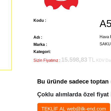
A5
Kodu :
Hava F
Adı :
SAKU
Marka :
Kategori:
15.598,83
TL
Sizin Fiyatınız :
KDV Dah
Bu üründe sadece toptan s
Çoklu alımlarda özel fiyat 