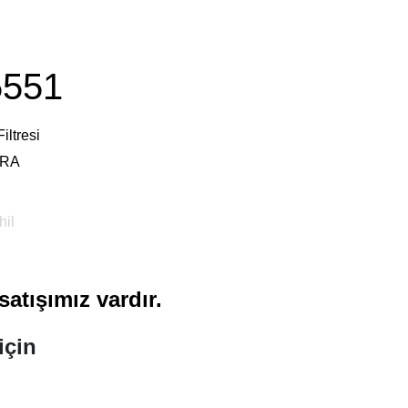
551
iltresi
RA
il
atışımız vardır.
için