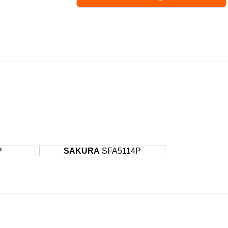
P
SAKURA
SFA5114P